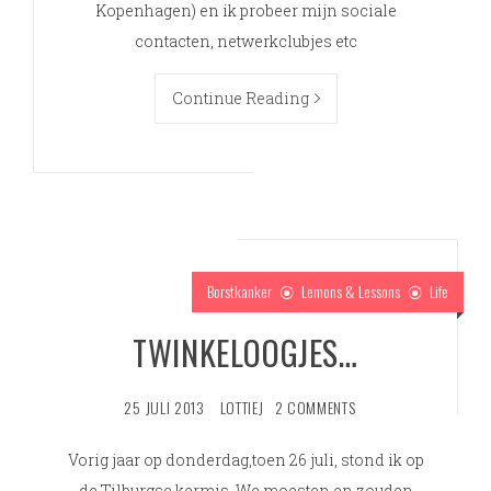
Kopenhagen) en ik probeer mijn sociale
contacten, netwerkclubjes etc
Continue Reading
Borstkanker
Lemons & Lessons
Life
TWINKELOOGJES…
25 JULI 2013
LOTTIEJ
2 COMMENTS
Vorig jaar op donderdag,toen 26 juli, stond ik op
de Tilburgse kermis. We moesten en zouden