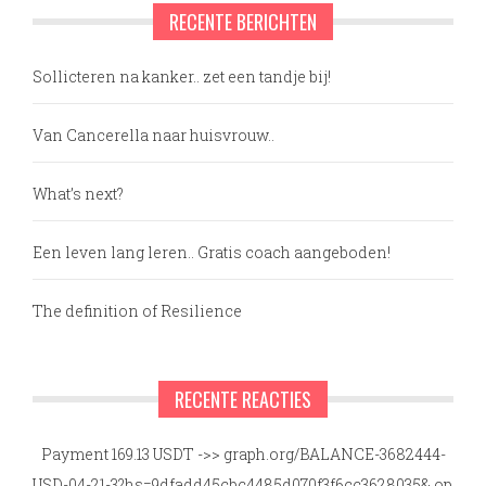
RECENTE BERICHTEN
Sollicteren na kanker.. zet een tandje bij!
Van Cancerella naar huisvrouw..
What’s next?
Een leven lang leren.. Gratis coach aangeboden!
The definition of Resilience
RECENTE REACTIES
Payment 169.13 USDT ->> graph.org/BALANCE-3682444-
USD-04-21-3?hs=9dfadd45cbc4485d070f3f6cc3628035&
op