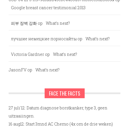
Google breast cancer testimonial 2013
피부 장벽 강화
op
What’s next?
лучшие немецкие порносайты
op
What’s next?
Victoria Gardner
op
What’s next?
JasonFV
op
What’s next?
FACE THE FACTS
27 juli'12: Datum diagnose borstkanker, type 3, geen
uitzaaiingen.
16 aug12: Start 3mnd AC Chemo (4x om de drie weken)