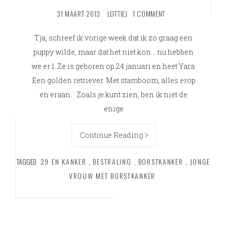
31 MAART 2013
LOTTIEJ
1 COMMENT
Tja, schreef ik vorige week dat ik zo graag een
puppy wilde, maar dat het niet kon… nu hebben
we er 1. Ze is geboren op 24 januari en heet Yara.
Een golden retriever. Met stamboom, alles erop
en eraan. Zoals je kunt zien, ben ik niet de
enige
Continue Reading
TAGGED
29 EN KANKER
,
BESTRALING
,
BORSTKANKER
,
JONGE
VROUW MET BORSTKANKER