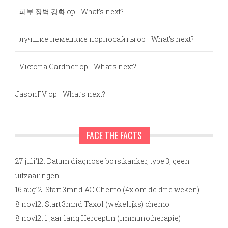
피부 장벽 강화
op
What’s next?
лучшие немецкие порносайты
op
What’s next?
Victoria Gardner
op
What’s next?
JasonFV
op
What’s next?
FACE THE FACTS
27 juli'12: Datum diagnose borstkanker, type 3, geen
uitzaaiingen.
16 aug12: Start 3mnd AC Chemo (4x om de drie weken)
8 nov12: Start 3mnd Taxol (wekelijks) chemo
8 nov12: 1 jaar lang Herceptin (immunotherapie)