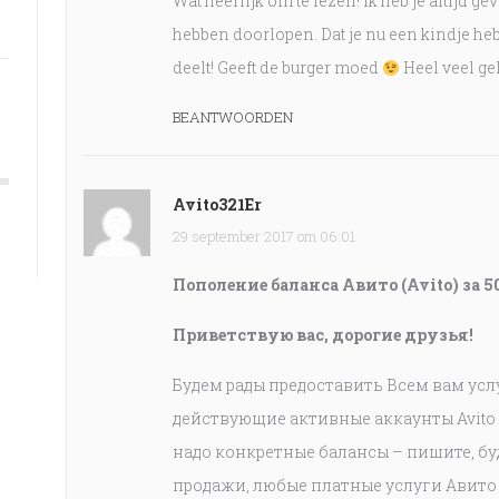
Wat heerlijk om te lezen! Ik heb je altijd g
hebben doorlopen. Dat je nu een kindje hebt 
deelt! Geeft de burger moed
Heel veel gel
BEANTWOORDEN
Avito321Er
29 september 2017 om 06:01
Пополение баланса Авито (Avito) за 5
Приветствую вас, дорогие друзья!
Будем рады предоставить Всем вам ус
действующие активные аккаунты Avito 
надо конкретные балансы – пишите, бу
продажи, любые платные услуги Авито (