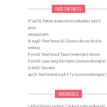
FACE THE FACTS
27 juli'12: Datum diagnose borstkanker, type 3,
geen
uitzaaiingen.
16 aug12: Start 3mnd AC Chemo (4x om de drie
weken)
8 nov12: Start 3mnd Taxol (wekelijks) chemo
8 nov12: 1 jaar lang Herceptin (immunotherapie)
21 feb12: Operatie
apr 13: Start bestraling & 5-7 jr hormoontherapie (
HUISREGELS
* Altijd blijven lachen! * Je kunt niets verkeerds