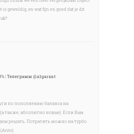
evolgd omdat we een heel vergelijkbaar traject
is geweldig, en wat fijn en goed dat je dit
uk!!
0%
|
Телеграмм @a1garant
луги по пополнению баланса на
(а также, абсолютно новые). Если Вам
дем решать. Потратить можно на турбо
Avito).