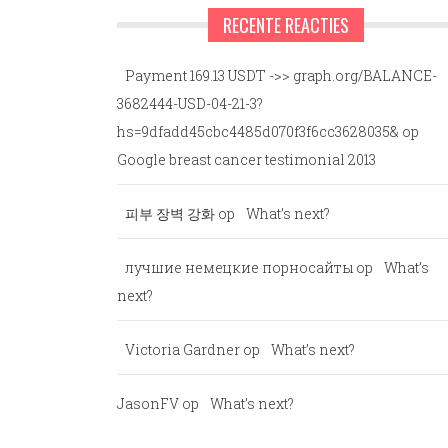
RECENTE REACTIES
Payment 169.13 USDT ->> graph.org/BALANCE-
3682444-USD-04-21-3?
hs=9dfadd45cbc4485d070f3f6cc3628035&
op
Google breast cancer testimonial 2013
피부 장벽 강화
op
What’s next?
лучшие немецкие порносайты
op
What’s
next?
Victoria Gardner
op
What’s next?
JasonFV
op
What’s next?