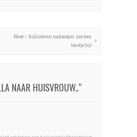
Next
Next
Sollicteren na kanker.. zet een
post:
tandje bij!
LLA NAAR HUISVROUW..”