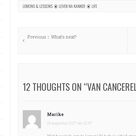
LEMONS & LESSONS
LEVEN NA KANKER
LIFE
Bericht
Previous
Previous
What’s next?
navigatie
post:
12 THOUGHTS ON “VAN CANCERE
Marike
19 augustus 2017 om 12:37