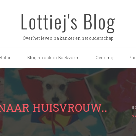
Lottiej's Blog
Over het leven na kanker en het ouderschap
lplan
Blog nu ook in Boekvorm!
Over mij
Pho
NAAR HUISVROUW..
H
N